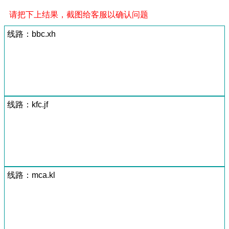
请把下上结果，截图给客服以确认问题
线路：bbc.xh
线路：kfc.jf
线路：mca.kl