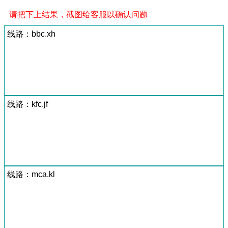
请把下上结果，截图给客服以确认问题
线路：bbc.xh
线路：kfc.jf
线路：mca.kl